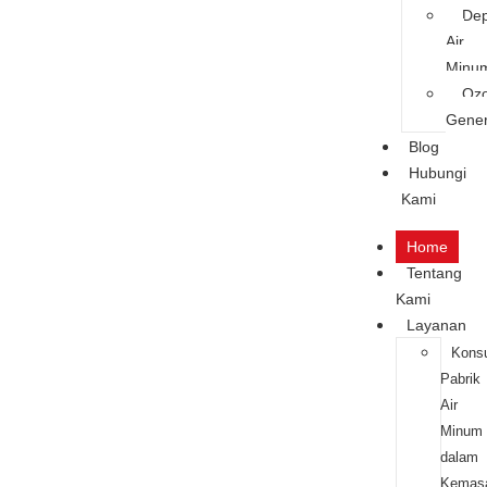
Dep
Air
Minu
Oz
Gener
Blog
Hubungi
Kami
Home
Tentang
Kami
Layanan
Konsu
Pabrik
Air
Minum
dalam
Kemas