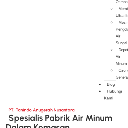
Osmos
Memb
Ultrafilt
Mesi
Pengol
Air
Sungai
Depo
Air
Minum
Ozon
Genera
Blog
Hubungi
Kami
PT. Tanindo Anugerah Nusantara
Spesialis Pabrik Air Minum
Dalam Kemasan