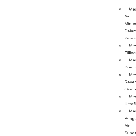
Mes
Air
Minu
Dala
Kema
Mes
Filling
Mes
Demin
Mes
Rever
Osmo
Me
Ultrafi
Mes
Pengo
Air
Sunga