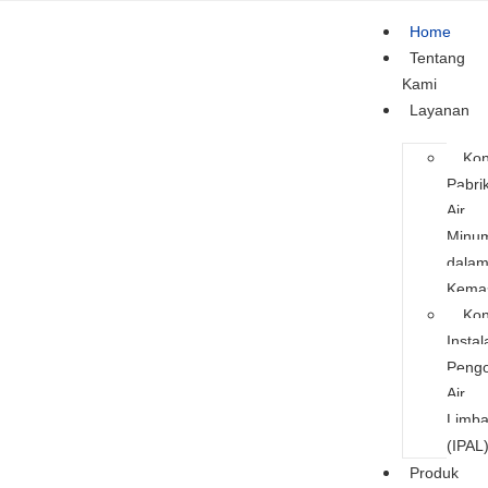
Home
Tentang
Kami
Layanan
Kon
Pabri
Air
Minu
dala
Kema
Kon
Instal
Pengo
Air
Limb
(IPAL
Produk