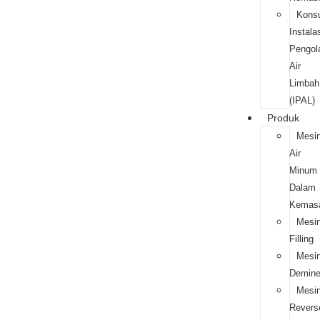
Konsu
Instala
Pengol
Air
Limbah
(IPAL)
Produk
Mesi
Air
Minum
Dalam
Kemas
Mesi
Filling
Mesi
Deminer
Mesi
Revers