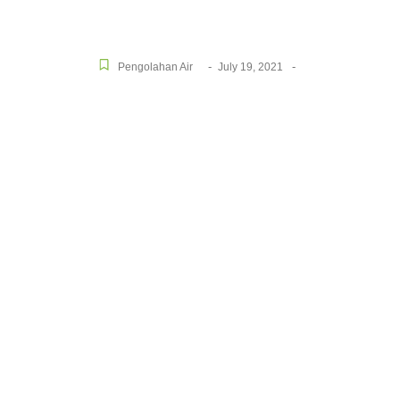
-
-
Pengolahan Air
July 19, 2021