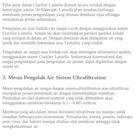
Pelat-pelat dalam Clarifier Lamella disusun secara vertikal dengan
kemiringan sekitar 50-60derajat. Lamella plate tersebut berfungsi
membantu proses pengendapan yang disusun demikian rupa sehingga
memaksikan proses sedimentasi.
Pemurnian air atau limbah cair sangat cocok dengan menggunakan sistem
Clarifier Lamella. Sistem ini akan memisahkan partikel-partikel koloid
yang terdapat di dalam air. Dengan demikian akan didapatkan air yang
jernih dan memiliki kekeruhan atau Turbidity yang rendah.
Pengolahan air sungai atau limbah cair akan meningkat efisiensinya apabila
menggunakan sistem Clarifier Lamella. Sedimentasi konvensional dan
tangki pengendapan pada pengolahan air primer dapat digantikan dengan
sistem ini.
3. Mesin Pengolah Air Sistem Ultrafiltration
Mesin pengolahan air sungai dengan sistem
ultrafiltration
atau ultrafiltrasi
merupakan proses pemurnian air dengan memanfaatkan membran.
Pemisahan air dari material-material yang tidak dibutuhkan akan
menggunakan membran berukuran 0,1 – 0,001 mikron.
Membran yang ada dalam mesin bersistem ultrafiltrasi ini mampu untuk
menahan beberapa jenis kontaminan. Polisakarida, koloid, protein, beberapa
jenis virus, dan bakteri mampu ditahan oleh membran sehingga tidak
mengkontaminasi air.