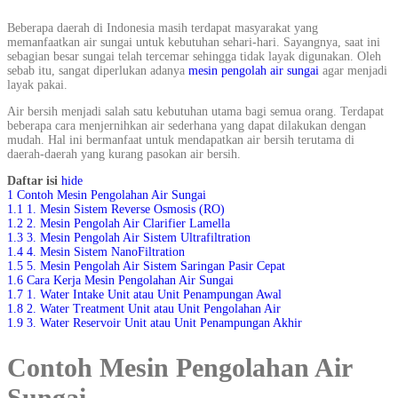
Beberapa daerah di Indonesia masih terdapat masyarakat yang
memanfaatkan air sungai untuk kebutuhan sehari-hari. Sayangnya, saat ini
sebagian besar sungai telah tercemar sehingga tidak layak digunakan. Oleh
sebab itu, sangat diperlukan adanya
mesin pengolah air sungai
agar menjadi
layak pakai.
Air bersih menjadi salah satu kebutuhan utama bagi semua orang. Terdapat
beberapa cara menjernihkan air sederhana yang dapat dilakukan dengan
mudah. Hal ini bermanfaat untuk mendapatkan air bersih terutama di
daerah-daerah yang kurang pasokan air bersih.
Daftar isi
hide
1
Contoh Mesin Pengolahan Air Sungai
1.1
1. Mesin Sistem Reverse Osmosis (RO)
1.2
2. Mesin Pengolah Air Clarifier Lamella
1.3
3. Mesin Pengolah Air Sistem Ultrafiltration
1.4
4. Mesin Sistem NanoFiltration
1.5
5. Mesin Pengolah Air Sistem Saringan Pasir Cepat
1.6
Cara Kerja Mesin Pengolahan Air Sungai
1.7
1. Water Intake Unit atau Unit Penampungan Awal
1.8
2. Water Treatment Unit atau Unit Pengolahan Air
1.9
3. Water Reservoir Unit atau Unit Penampungan Akhir
Contoh Mesin Pengolahan Air
Sungai