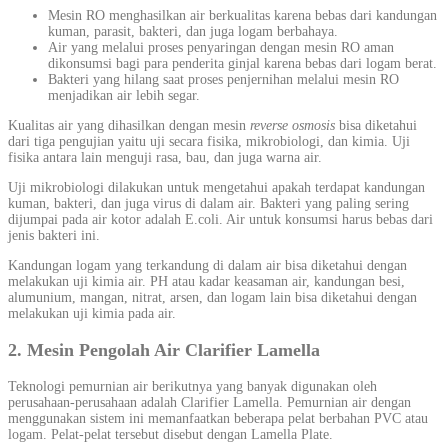
Mesin RO menghasilkan air berkualitas karena bebas dari kandungan
kuman, parasit, bakteri, dan juga logam berbahaya.
Air yang melalui proses penyaringan dengan mesin RO aman
dikonsumsi bagi para penderita ginjal karena bebas dari logam berat.
Bakteri yang hilang saat proses penjernihan melalui mesin RO
menjadikan air lebih segar.
Kualitas air yang dihasilkan dengan mesin
reverse osmosis
bisa diketahui
dari tiga pengujian yaitu uji secara fisika, mikrobiologi, dan kimia. Uji
fisika antara lain menguji rasa, bau, dan juga warna air.
Uji mikrobiologi dilakukan untuk mengetahui apakah terdapat kandungan
kuman, bakteri, dan juga virus di dalam air. Bakteri yang paling sering
dijumpai pada air kotor adalah E.coli. Air untuk konsumsi harus bebas dari
jenis bakteri ini.
Kandungan logam yang terkandung di dalam air bisa diketahui dengan
melakukan uji kimia air. PH atau kadar keasaman air, kandungan besi,
alumunium, mangan, nitrat, arsen, dan logam lain bisa diketahui dengan
melakukan uji kimia pada air.
2. Mesin Pengolah Air Clarifier Lamella
Teknologi pemurnian air berikutnya yang banyak digunakan oleh
perusahaan-perusahaan adalah Clarifier Lamella. Pemurnian air dengan
menggunakan sistem ini memanfaatkan beberapa pelat berbahan PVC atau
logam. Pelat-pelat tersebut disebut dengan Lamella Plate.