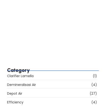
yang Wajib Dicantumkan?
Standar SNI AMDK 2023: Perbedaan Lima Jenis
Air Minum Kemasan
Checklist Audit BPOM Pabrik AMDK: Sarana, Mutu,
Label, dan Iklan
39% Sarana Produksi AMDK Belum Memenuhi
Ketentuan, Apa yang Harus Dibenahi?
Category
Clarifier Lamella
(1)
Demineralisasi Air
(4)
Depot Air
(27)
Efficiency
(4)