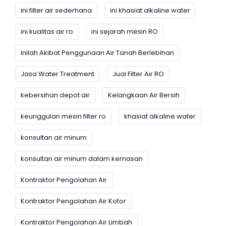
ini filter air sederhana
ini khasiat alkaline water
ini kualitas air ro
ini sejarah mesin RO
inilah Akibat Penggunaan Air Tanah Berlebihan
Jasa Water Treatment
Jual Filter Air RO
kebersihan depot air
Kelangkaan Air Bersih
keunggulan mesin filter ro
khasiat alkaline water
konsultan air minum
konsultan air minum dalam kemasan
Kontraktor Pengolahan Air
Kontraktor Pengolahan Air Kotor
Kontraktor Pengolahan Air Limbah