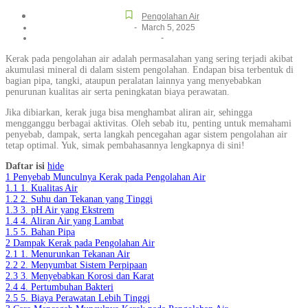
Pengolahan Air
-
March 5, 2025
-
Kerak pada pengolahan air adalah permasalahan yang sering terjadi akibat
akumulasi mineral di dalam sistem pengolahan. Endapan bisa terbentuk di
bagian pipa, tangki, ataupun peralatan lainnya yang menyebabkan
penurunan kualitas air serta peningkatan biaya perawatan.
Jika dibiarkan, kerak juga bisa menghambat aliran air, sehingga
mengganggu berbagai aktivitas. Oleh sebab itu, penting untuk memahami
penyebab, dampak, serta langkah pencegahan agar sistem pengolahan air
tetap optimal. Yuk, simak pembahasannya lengkapnya di sini!
Daftar isi
hide
1
Penyebab Munculnya Kerak pada Pengolahan Air
1.1
1. Kualitas Air
1.2
2. Suhu dan Tekanan yang Tinggi
1.3
3. pH Air yang Ekstrem
1.4
4. Aliran Air yang Lambat
1.5
5. Bahan Pipa
2
Dampak Kerak pada Pengolahan Air
2.1
1. Menurunkan Tekanan Air
2.2
2. Menyumbat Sistem Perpipaan
2.3
3. Menyebabkan Korosi dan Karat
2.4
4. Pertumbuhan Bakteri
2.5
5. Biaya Perawatan Lebih Tinggi