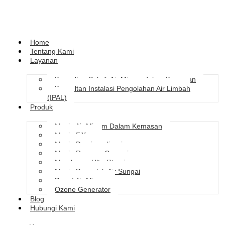
Home
Tentang Kami
Layanan
Konsultan Pabrik Air Minum dalam Kemasan
Konsultan Instalasi Pengolahan Air Limbah
(IPAL)
Produk
Mesin Air Minum Dalam Kemasan
Mesin Filling
Mesin Demineralisasi
Mesin Reverse Osmosis
Membrane Ultrafiltrasi
Mesin Pengolah Air Sungai
Depot Air Minum
Ozone Generator
Blog
Hubungi Kami