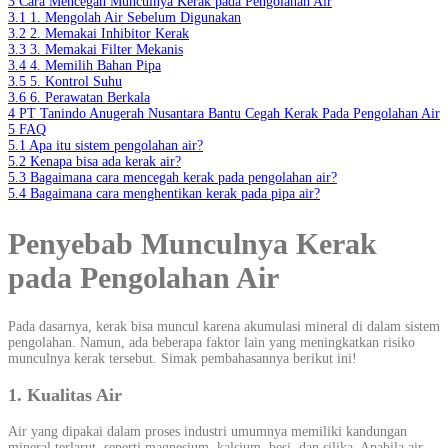
3
Cara Mencegah Munculnya Kerak pada Pengolahan Air
3.1
1. Mengolah Air Sebelum Digunakan
3.2
2. Memakai Inhibitor Kerak
3.3
3. Memakai Filter Mekanis
3.4
4. Memilih Bahan Pipa
3.5
5. Kontrol Suhu
3.6
6. Perawatan Berkala
4
PT Tanindo Anugerah Nusantara Bantu Cegah Kerak Pada Pengolahan Air
5
FAQ
5.1
Apa itu sistem pengolahan air?
5.2
Kenapa bisa ada kerak air?
5.3
Bagaimana cara mencegah kerak pada pengolahan air?
5.4
Bagaimana cara menghentikan kerak pada pipa air?
Penyebab Munculnya Kerak
pada Pengolahan Air
Pada dasarnya, kerak bisa muncul karena akumulasi mineral di dalam sistem
pengolahan. Namun, ada beberapa faktor lain yang meningkatkan risiko
munculnya kerak tersebut. Simak pembahasannya berikut ini!
1. Kualitas Air
Air yang dipakai dalam proses industri umumnya memiliki kandungan
mineral terlarut, seperti magnesium, kalsium, besi, dan silika. Apabila air