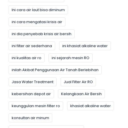
Ini cara air laut bisa diminum
ini cara mengatasi krisis air
ini dia penyebab krisis air bersih
ini filter air sederhana
ini khasiat alkaline water
ini kualitas air ro
ini sejarah mesin RO
inilah Akibat Penggunaan Air Tanah Berlebihan
Jasa Water Treatment
Jual Filter Air RO
kebersihan depot air
Kelangkaan Air Bersih
keunggulan mesin filter ro
khasiat alkaline water
konsultan air minum