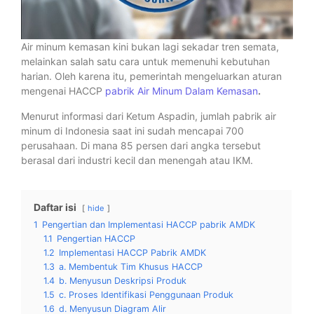
Air minum kemasan kini bukan lagi sekadar tren semata,
melainkan salah satu cara untuk memenuhi kebutuhan
harian. Oleh karena itu, pemerintah mengeluarkan aturan
mengenai HACCP
pabrik Air Minum Dalam Kemasan
.
Menurut informasi dari Ketum Aspadin, jumlah pabrik air
minum di Indonesia saat ini sudah mencapai 700
perusahaan. Di mana 85 persen dari angka tersebut
berasal dari industri kecil dan menengah atau IKM.
Daftar isi
hide
1
Pengertian dan Implementasi HACCP pabrik AMDK
1.1
Pengertian HACCP
1.2
Implementasi HACCP Pabrik AMDK
1.3
a. Membentuk Tim Khusus HACCP
1.4
b. Menyusun Deskripsi Produk
1.5
c. Proses Identifikasi Penggunaan Produk
1.6
d. Menyusun Diagram Alir