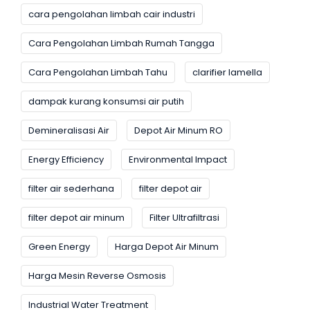
cara pengolahan limbah cair industri
Cara Pengolahan Limbah Rumah Tangga
Cara Pengolahan Limbah Tahu
clarifier lamella
dampak kurang konsumsi air putih
Demineralisasi Air
Depot Air Minum RO
Energy Efficiency
Environmental Impact
filter air sederhana
filter depot air
filter depot air minum
Filter Ultrafiltrasi
Green Energy
Harga Depot Air Minum
Harga Mesin Reverse Osmosis
Industrial Water Treatment