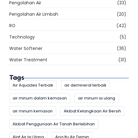
Pengolahan Air
(33)
Pengolahan Air Limbah
(20)
RO
(42)
Technology
(5)
Water Softener
(36)
Water Treatment
(31)
Tags
Air Aquades Terbaik
air demineral terbaik
air minum dalam kemasan
air minum isi ulang
air minum kemasan
Akibat Kelangkaan Air Bersih
Akibat Penggunaan Air Tanah Berlebihan
Alat Air Isi Ulang
Apa Itu Air Demin