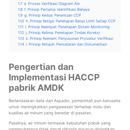
1.7
e. Proses Verifikasi Diagram Alir
1.8
f. Prinsip Pertama: Identifikasi Bahaya
1.9
g. Prinsip Kedua: Penentuan CCP
1.10
h. Prinsip Ketiga: Penetapan Batas Limit Setiap CCP
1.11
i. Prinsip Keempat: Penetapan Sistem Monitoring
1.12
j. Prinsip Kelima: Penetapan Tindak Koreksi
1.13
k. Prinsip Keenam: Penyusunan Prosedur Verifikasi
1.14
l. Prinsip Ketujuh: Pencatatan dan Dokumentasi
Pengertian dan
Implementasi HACCP
pabrik AMDK
Berlandaskan data dari Aspadin, pemerintah pun berusaha
untuk meningkatkan pengawasan terhadap mutu dan
kualitas air minum yang beredar di pasaran.
Pasalnya, air minum termasuk kebutuhan pokok yang
pemenuhannya tidak dapat ditunda maupun digantikan.