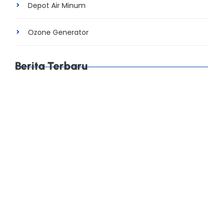
Depot Air Minum
Ozone Generator
Berita Terbaru
Cara Mengurangi Water Loss di Pabrik AMDK agar
Produksi Lebih Efisien