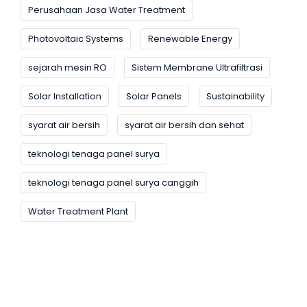
Perusahaan Jasa Water Treatment
Photovoltaic Systems
Renewable Energy
sejarah mesin RO
Sistem Membrane Ultrafiltrasi
Solar Installation
Solar Panels
Sustainability
syarat air bersih
syarat air bersih dan sehat
teknologi tenaga panel surya
teknologi tenaga panel surya canggih
Water Treatment Plant