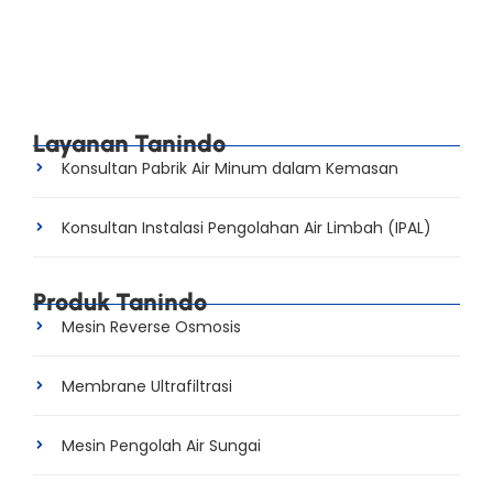
aquades dalam kebutuhan sehari hari bagi manusia?
Simak terus artikel ini sampai habis. Selamat datang di
situs web resmi milik perusahaan kami, PT....
Read More
Layanan Tanindo
Konsultan Pabrik Air Minum dalam Kemasan
Konsultan Instalasi Pengolahan Air Limbah (IPAL)
Produk Tanindo
Mesin Reverse Osmosis
Membrane Ultrafiltrasi
Mesin Pengolah Air Sungai