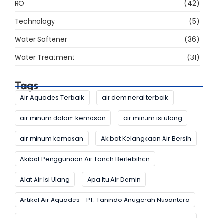
RO
(42)
Technology
(5)
Water Softener
(36)
Water Treatment
(31)
Tags
Air Aquades Terbaik
air demineral terbaik
air minum dalam kemasan
air minum isi ulang
air minum kemasan
Akibat Kelangkaan Air Bersih
Akibat Penggunaan Air Tanah Berlebihan
Alat Air Isi Ulang
Apa Itu Air Demin
Artikel Air Aquades - PT. Tanindo Anugerah Nusantara