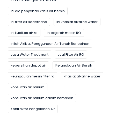
ini cara mengatasi krisis air
ini dia penyebab krisis air bersih
ini filter air sederhana
ini khasiat alkaline water
ini kualitas air ro
ini sejarah mesin RO
inilah Akibat Penggunaan Air Tanah Berlebihan
Jasa Water Treatment
Jual Filter Air RO
kebersihan depot air
Kelangkaan Air Bersih
keunggulan mesin filter ro
khasiat alkaline water
konsultan air minum
konsultan air minum dalam kemasan
Kontraktor Pengolahan Air