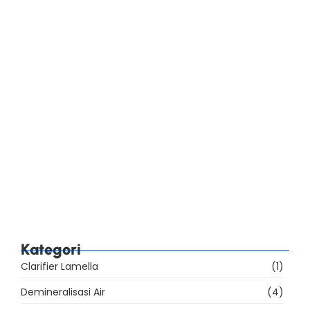
Label Sumber Air pada Kemasan AMDK: Apa
yang Wajib Dicantumkan?
Standar SNI AMDK 2023: Perbedaan Lima Jenis
Air Minum Kemasan
Checklist Audit BPOM Pabrik AMDK: Sarana, Mutu,
Label, dan Iklan
39% Sarana Produksi AMDK Belum Memenuhi
Ketentuan, Apa yang Harus Dibenahi?
Kategori
Clarifier Lamella
(1)
Demineralisasi Air
(4)