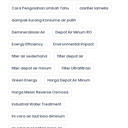
Cara Pengolahan Limbah Tahu
clarifier lamella
dampak kurang konsumsi air putih
Demineralisasi Air
Depot Air Minum RO
Energy Efficiency
Environmental Impact
filter air sederhana
filter depot air
filter depot air minum
Filter Ultrafiltrasi
Green Energy
Harga Depot Air Minum
Harga Mesin Reverse Osmosis
Industrial Water Treatment
Ini cara air laut bisa diminum