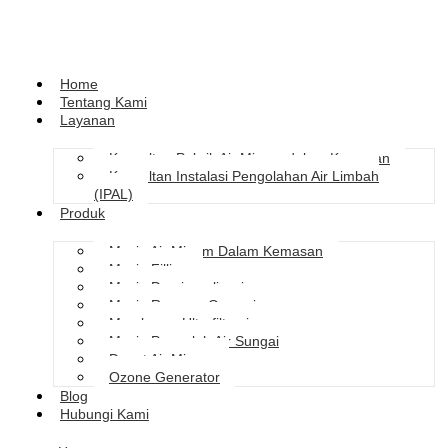
Home
Tentang Kami
Layanan
Konsultan Pabrik Air Minum dalam Kemasan
Konsultan Instalasi Pengolahan Air Limbah
(IPAL)
Produk
Mesin Air Minum Dalam Kemasan
Mesin Filling
Mesin Demineralisasi
Mesin Reverse Osmosis
Membrane Ultrafiltrasi
Mesin Pengolah Air Sungai
Depot Air Minum
Ozone Generator
Blog
Hubungi Kami