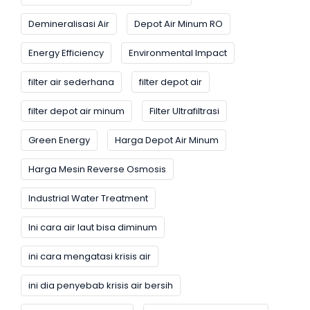
Demineralisasi Air
Depot Air Minum RO
Energy Efficiency
Environmental Impact
filter air sederhana
filter depot air
filter depot air minum
Filter Ultrafiltrasi
Green Energy
Harga Depot Air Minum
Harga Mesin Reverse Osmosis
Industrial Water Treatment
Ini cara air laut bisa diminum
ini cara mengatasi krisis air
ini dia penyebab krisis air bersih