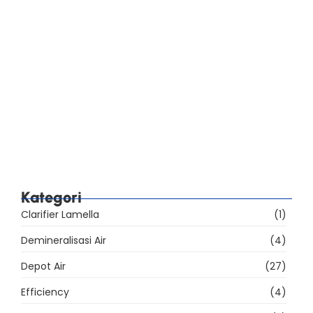
Standar SNI AMDK 2023: Perbedaan Lima Jenis
Air Minum Kemasan
Checklist Audit BPOM Pabrik AMDK: Sarana, Mutu,
Label, dan Iklan
39% Sarana Produksi AMDK Belum Memenuhi
Ketentuan, Apa yang Harus Dibenahi?
Kategori
Clarifier Lamella
(1)
Demineralisasi Air
(4)
Depot Air
(27)
Efficiency
(4)