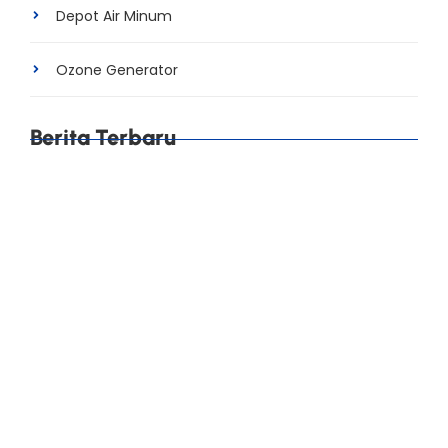
Depot Air Minum
Ozone Generator
Berita Terbaru
Cara Mengurangi Water Loss di Pabrik AMDK agar
Produksi Lebih Efisien