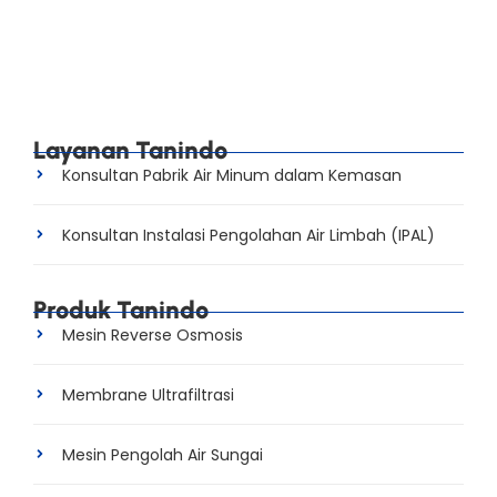
yang jual filter air RO yang asli Anda perlu membaca
membaca artikel kami yang satu ini. Silahkan
membaca....
Read More
Layanan Tanindo
Konsultan Pabrik Air Minum dalam Kemasan
Konsultan Instalasi Pengolahan Air Limbah (IPAL)
Produk Tanindo
Mesin Reverse Osmosis
Membrane Ultrafiltrasi
Mesin Pengolah Air Sungai