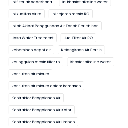
ini filter air sederhana
ini khasiat alkaline water
ini kualitas air ro
ini sejarah mesin RO
inilah Akibat Penggunaan Air Tanah Berlebihan
Jasa Water Treatment
Jual Filter Air RO
kebersihan depot air
Kelangkaan Air Bersih
keunggulan mesin filter ro
khasiat alkaline water
konsultan air minum
konsultan air minum dalam kemasan
Kontraktor Pengolahan Air
Kontraktor Pengolahan Air Kotor
Kontraktor Pengolahan Air Limbah