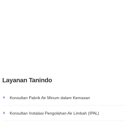
May 7, 2020
-
jieteuk
-
Cairan Pencuci Membrane dan Cara
Menggunakannya
Apakah Anda ingin mengetahui tentang cairan pencuci Membrane
yang terbaik? Simat terus selanjutnya pada artikel ini. Selamat
datang di situs web resmi milik PT. Tanindo Anugerah Nusantara.
Perusahaan kami merupakan...
Read More
Layanan Tanindo
Konsultan Pabrik Air Minum dalam Kemasan
Konsultan Instalasi Pengolahan Air Limbah (IPAL)