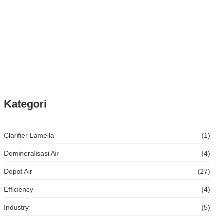
39% Sarana Produksi AMDK Belum Memenuhi
Ketentuan, Apa yang Harus Dibenahi?
Kategori
Clarifier Lamella
(1)
Demineralisasi Air
(4)
Depot Air
(27)
Efficiency
(4)
Industry
(5)