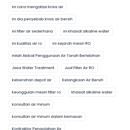
ini cara mengatasi krisis air
ini dia penyebab krisis air bersih
ini filter air sederhana
ini khasiat alkaline water
ini kualitas air ro
ini sejarah mesin RO
inilah Akibat Penggunaan Air Tanah Berlebihan
Jasa Water Treatment
Jual Filter Air RO
kebersihan depot air
Kelangkaan Air Bersih
keunggulan mesin filter ro
khasiat alkaline water
konsultan air minum
konsultan air minum dalam kemasan
Kontraktor Pengolahan Air