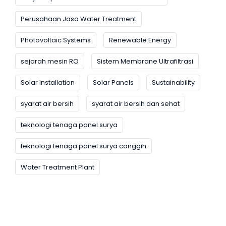
Perusahaan Jasa Water Treatment
Photovoltaic Systems
Renewable Energy
sejarah mesin RO
Sistem Membrane Ultrafiltrasi
Solar Installation
Solar Panels
Sustainability
syarat air bersih
syarat air bersih dan sehat
teknologi tenaga panel surya
teknologi tenaga panel surya canggih
Water Treatment Plant