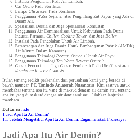
Instalasi Pengolahan Pada Air Limbah.
Gas
Ozone
Pada Sterilisasi.
Lampu
Ultraviolet
Pada Sterilisasi.
Penggunaan
Water Softener
atau Penghilang Zat Kapur yang Ada di
Dalam Air.
Spesialisasi Desain dan Juga Spesialisasi Konsultan.
Penggunaan Air Demineralisasi Untuk Kebutuhan Pada Dunia
Industri Farmasi,
Chiller
,
Cooling Tower
, dan Juga
Boiler
.
Instalasi Pada Pengolahan Untuk Air Limbah.
Perancangan dan Juga Desain Untuk Pembangunan Pabrik (AMDK)
Air Minum Dalam Kemasan).
Penggunaan Teknologi
Reverse Osmosis
Untuk Air Payau.
Penggunaan Teknologi
Tap Water Reverse Osmosis
.
Cairan Pencuci atau Juga Cairan Pembersih Pada Ulrafiltrasi atau
Membrane Reverse Osmosis
.
Itulah tentang sedikit perkenalan dari perusahaan kami yang berada di
bawah naungan
PT. Tanindo Anugerah Nusantara
. Kini saatnya untuk
membahas tentang apa itu yang di maksud dengan air demin atau tentang
apa itu yang di maksud dengan air demineralisasi. Silahkan lanjutkan
membaca.
Daftar isi
hide
1
Jadi Apa Itu Air Demin?
1.1
Setelah Mengetahui Apa Itu Air Demin, Bagaimanakah Prosesnya?
Jadi Apa Itu Air Demin?