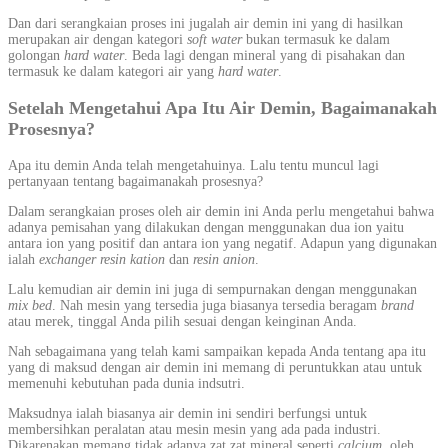
Dan dari serangkaian proses ini jugalah air demin ini yang di hasilkan
merupakan air dengan kategori
soft water
bukan termasuk ke dalam
golongan
hard water
. Beda lagi dengan mineral yang di pisahakan dan
termasuk ke dalam kategori air yang
hard water
.
Setelah Mengetahui Apa Itu Air Demin, Bagaimanakah
Prosesnya?
Apa itu demin Anda telah mengetahuinya. Lalu tentu muncul lagi
pertanyaan tentang bagaimanakah prosesnya?
Dalam serangkaian proses oleh air demin ini Anda perlu mengetahui bahwa
adanya pemisahan yang dilakukan dengan menggunakan dua ion yaitu
antara ion yang positif dan antara ion yang negatif. Adapun yang digunakan
ialah
exchanger
resin kation
dan
resin anion
.
Lalu kemudian air demin ini juga di sempurnakan dengan menggunakan
mix bed
. Nah mesin yang tersedia juga biasanya tersedia beragam
brand
atau merek, tinggal Anda pilih sesuai dengan keinginan Anda.
Nah sebagaimana yang telah kami sampaikan kepada Anda tentang apa itu
yang di maksud dengan air demin ini memang di peruntukkan atau untuk
memenuhi kebutuhan pada dunia indsutri.
Maksudnya ialah biasanya air demin ini sendiri berfungsi untuk
membersihkan peralatan atau mesin mesin yang ada pada industri.
Dikarenakan memang tidak adanya zat zat mineral seperti
calcium
, oleh