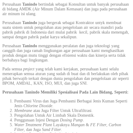
Perusahaan
Tanindo
bertindak sebagai Konsultan untuk banyak perusahaan
di bidang AMDK (Air Minum Dalam Kemasan) dan juga pada perusahaan
air minum isi ulang.
Perusahaan
Tanindo
juga bergerak sebagai Kontraktor untyk membuat
suatu sistem untuk pengolahan atau pengelolaan air secara mandiri pada
pabrik pabrik di Indonesia dari mulai pabrik kecil, pabrik skala menengah,
sampai dengan pabrik padat karya sekalipun.
Perusahaan
Tanindo
menggunakan peralatan dan juga teknologi yang
canggih dan juga ramah lingkungan agar perusahaan kami menghasilkan
produk dengan mutu tinggi dengan efisiensi waktu dan kinerja serta tidak
berbahaya bagi lingkungan.
Pada semua
project
yang telah kami kerjakan, perusahaan kami selalu
menerapkan semua aturan yang sudah di buat dan di berlakukan oleh pihak
pihak berwajib terkait dengan dunia pengolahan dan pengelolaan air seperti
BPOM, AMDAL, KAN, ISO, MUI, dan juga SNI.
Perusahaan Tanindo Memiliki Spesialisasi Pada Lain Bidang, Seperti:
Pembasmi Virus dan Juga Pembasmi Berbagai Jenis Kuman Seperti
Jenis
Chlorine Dioxide
.
Membrane
atau Juga Filter Untuk Ultrafiltrasi.
Pengolahan Untuk Air Limbah Skala Domestik.
Penggunaan Injesi Dengan
Dosing Pump
.
Water Treatment Plant
Layaknya
Mangan
&
FE Filter
,
Carbon
Filter
, dan Juga
Sand Filter
.