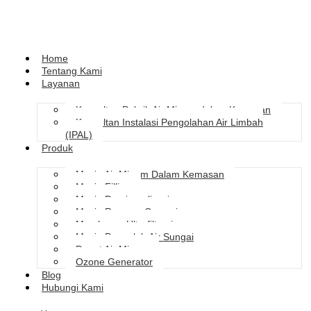
Home
Tentang Kami
Layanan
Konsultan Pabrik Air Minum dalam Kemasan
Konsultan Instalasi Pengolahan Air Limbah
(IPAL)
Produk
Mesin Air Minum Dalam Kemasan
Mesin Filling
Mesin Demineralisasi
Mesin Reverse Osmosis
Membrane Ultrafiltrasi
Mesin Pengolah Air Sungai
Depot Air Minum
Ozone Generator
Blog
Hubungi Kami