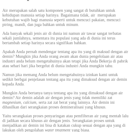
Air merupakan salah satu komponen yang sangat di butuhkan untuk
kehidupan manusia setiap harinya. Bagaimana tidak, air merupakan
kebutuhan wajib bagi manusia seperti untuk mencuci pakaian, mencuci
piring, mandi, dan juga bahkan untuk minum.
Ada banyak sekali jenis air di dunia ini namun air tawar sangat terbatas
sekali jumlahnya, sementara itu populasi yang ada di dunia ini terus
bertambah setiap harinya secara signifikan bahkan.
Apakah Anda pernah mendengar tentang apa itu yang di maksud dengan air
demin? Mungkin jika Anda orang awam akan dunia pengelolaan air atau
industri anda belum mengetahuinya akan tetapi jika Anda Bekerja di pabrik
atau sehari hari jika bergelut di dunia industri Anda mungkin tahu.
Namun jika memang Anda belum mengetahuinya izinkan kami untuk
sedikit berbgai penjelasan tentang apa itu yang dimaksud dengan air demin
kepada Anda.
Mungkin Anda bertanya tanya tentang apa itu yang dimaksud dengan air
demin? Air demin adalah air dengan jenis yang tidak memiliki zat
magnesium
,
calcium
, serta zat zat berat yang lainnya. Air demin ini
dihasilkan dari serangkaian proses demineralisasi yang khusus.
Yaitu serangkaian proses penyaringan atau pemfilteran air yang mentah lalu
di jadikan secara khusus air dengan jenis. Serangkaian proses untuk
menjadikan air demin ini bisa di katakan cukup sesuai dengan apa yang di
lakukan oleh pengolahan
water treatment
yang biasa.