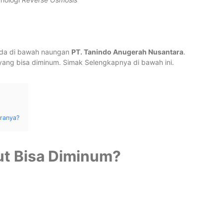
B
d
rada di bawah naungan
PT. Tanindo Anugerah Nusantara
.
ang bisa diminum. Simak Selengkapnya di bawah ini.
aranya?
E
M
ut Bisa Diminum?