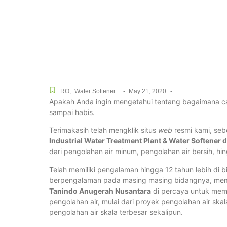
RO
,
Water Softener
-
May 21, 2020
-
Apakah Anda ingin mengetahui tentang bagaimana cara 
sampai habis.
Terimakasih telah mengklik situs
web
resmi kami, se
Industrial Water Treatment Plant & Water Softener d
dari pengolahan air minum, pengolahan air bersih, hi
Telah memiliki pengalaman hingga 12 tahun lebih di b
berpengalaman pada masing masing bidangnya, me
Tanindo Anugerah Nusantara
di percaya untuk me
pengolahan air, mulai dari proyek pengolahan air ska
pengolahan air skala terbesar sekalipun.