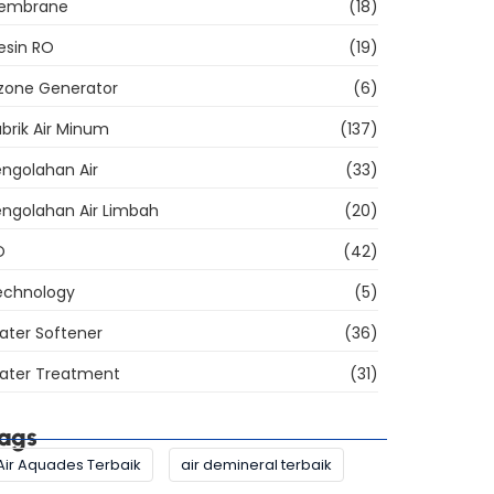
embrane
(18)
esin RO
(19)
zone Generator
(6)
brik Air Minum
(137)
ngolahan Air
(33)
engolahan Air Limbah
(20)
O
(42)
echnology
(5)
ater Softener
(36)
ater Treatment
(31)
ags
Air Aquades Terbaik
air demineral terbaik