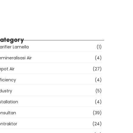
hecklist Audit BPOM Pabrik AMDK: Sarana,
tu, Label, dan Iklan
9% Sarana Produksi AMDK Belum Memenuhi
etentuan, Apa yang Harus Dibenahi?
ategory
arifier Lamella
(1)
mineralisasi Air
(4)
pot Air
(27)
ficiency
(4)
dustry
(5)
stallation
(4)
onsultan
(39)
ntraktor
(24)