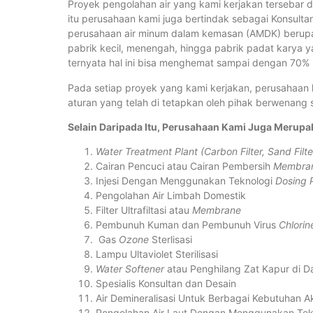
Proyek pengolahan air yang kami kerjakan tersebar di
itu perusahaan kami juga bertindak sebagai Konsult
perusahaan air minum dalam kemasan (AMDK) berupa
pabrik kecil, menengah, hingga pabrik padat karya ya
ternyata hal ini bisa menghemat sampai dengan 70% 
Pada setiap proyek yang kami kerjakan, perusahaan 
aturan yang telah di tetapkan oleh pihak berwenang
Selain Daripada Itu, Perusahaan Kami Juga Merupak
Water Treatment Plant (Carbon Filter, Sand Filte
Cairan Pencuci atau Cairan Pembersih
Membran
Injesi Dengan Menggunakan Teknologi
Dosing
Pengolahan Air Limbah Domestik
Filter Ultrafiltasi atau
Membrane
Pembunuh Kuman dan Pembunuh Virus
Chlorin
Gas
Ozone
Sterlisasi
Lampu Ultaviolet Sterilisasi
Water Softener
atau Penghilang Zat Kapur di Da
Spesialis Konsultan dan Desain
Air Demineralisasi Untuk Berbagai Kebutuhan A
Pengolahan Air Laut Dengan Menggunakan Tek