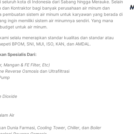
 seluruh kota di Indonesia dari Sabang hingga Merauke. Selain
M
an dan Kontraktor bagi banyak perusahaan air minum dan
 pembuatan sistem air minum untuk karyawan yang berada di
ng ingin memiliki sistem air minumnya sendiri. Yang mana
budget untuk air minum.
kami selalu menerapkan standar kualitas dan standar atau
 sepeti BPOM, SNI, MUI, ISO, KAN, dan AMDAL.
an Spesialis Dari:
r, Mangan & FE Filter, Etc)
e Reverse Osmosis
dan Ultrafiltrasi
C
 Pump
ag
e Dioxide
lam Air
kan Dunia Farmasi,
Cooling Tower
,
Chiller
, dan
Boiler
nologi
Reverse Osmosis