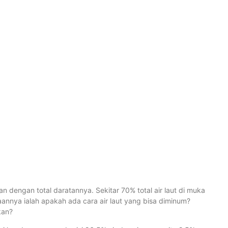
St
S
A
u
M
In
L
y
gkan dengan total daratannya. Sekitar 70% total air laut di muka
S
A
annya ialah apakah ada cara air laut yang bisa diminum?
kan?