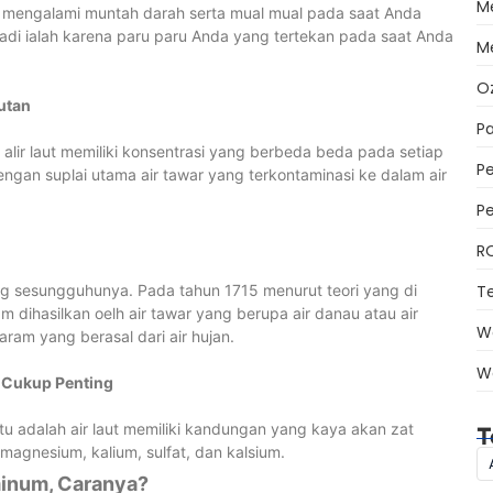
M
mengalami muntah darah serta mual mual pada saat Anda
adi ialah karena paru paru Anda yang tertekan pada saat Anda
M
O
utan
Pa
 alir laut memiliki konsentrasi yang berbeda beda pada setiap
Pe
 dengan suplai utama air tawar yang terkontaminasi ke dalam air
P
R
T
ng sesungguhunya. Pada tahun 1715 menurut teori yang di
dihasilkan oelh air tawar yang berupa air danau atau air
W
ram yang berasal dari air hujan.
W
g Cukup Penting
itu adalah air laut memiliki kandungan yang kaya akan zat
T
 magnesium, kalium, sulfat, dan kalsium.
minum, Caranya?