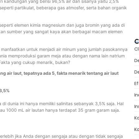
i kandungan yang berisi 96,5% air dan sisanya yaitu 2,5%
C
eperti partikulat, beberapa gas atmosfer, serta bahan organik
Mu
 seperti elemen kimia magnesium dan juga bromin yang ada di
3
upakan sumber yang sangat kaya akan berbagai macam elemen
K
C
Cl
 di manfaatkan untuk menjadi air minum yang jumlah pasokannya
dunia memproduksi garam meja atau dengan nama lain natrium
De
 Fakta yang cukup menarik, bukan?
De
g air laut, tepatnya ada 5, fakta menarik tentang air laut
Ef
3,5%
In
 di dunia ini hanya memiliki salinitas sebanyak 3,5% saja. Hal
In
tau 1000 mL air lautan hanya terdapat 35 gram garam saja.
K
Ko
 terlebih jika Anda dengan sengaja atau dengan tidak sengaja