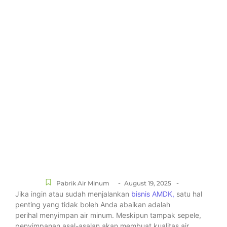
-
-
Pabrik Air Minum
August 19, 2025
Jika ingin atau sudah menjalankan
bisnis AMDK,
satu hal
penting yang tidak boleh Anda abaikan adalah
perihal menyimpan air minum. Meskipun tampak sepele,
penyimpanan asal-asalan akan membuat kualitas air