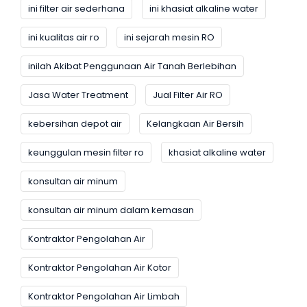
ini filter air sederhana
ini khasiat alkaline water
ini kualitas air ro
ini sejarah mesin RO
inilah Akibat Penggunaan Air Tanah Berlebihan
Jasa Water Treatment
Jual Filter Air RO
kebersihan depot air
Kelangkaan Air Bersih
keunggulan mesin filter ro
khasiat alkaline water
konsultan air minum
konsultan air minum dalam kemasan
Kontraktor Pengolahan Air
Kontraktor Pengolahan Air Kotor
Kontraktor Pengolahan Air Limbah