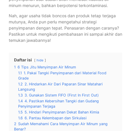
minum menurun, bahkan berpotensi terkontaminasi.
Nah, agar usaha tidak boncos dan produk tetap terjaga
mutunya, Anda pun perlu mengetahui strategi
penyimpanan dengan tepat. Penasaran dengan caranya?
Pastikan untuk mengikuti pembahasan ini sampai akhir dan
temukan jawabannya!
Daftar isi
hide
1
6 Tips Jitu Menyimpan Air Minum
1.1
1. Pakai Tangki Penyimpanan dari Material Food
Grade
1.2
2. Hindarkan Air Dari Paparan Sinar Matahari
Langsung
1.3
3. Gunakan Sistem FIFO (First In First Out)
1.4
4. Pastikan Kebersihan Tangki dan Gudang
Penyimpanan Terjaga
1.5
5. Hindari Penyimpanan Dekat Bahan Kimia
1.6
6. Pantau Kelembapan dan Sirkulasi
2
Sudah Memahami Cara Menyimpan Air Minum yang
Benar?