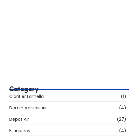
Standar SNI AMDK 2023: Perbedaan Lima Jenis
Air Minum Kemasan
Checklist Audit BPOM Pabrik AMDK: Sarana, Mutu,
Label, dan Iklan
39% Sarana Produksi AMDK Belum Memenuhi
Ketentuan, Apa yang Harus Dibenahi?
Category
Clarifier Lamella
(1)
Demineralisasi Air
(4)
Depot Air
(27)
Efficiency
(4)