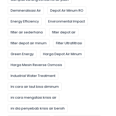
Demineralisasi Air
Depot Air Minum RO
Energy Efficiency
Environmental Impact
filter air sederhana
filter depot air
filter depot air minum
Filter Ultrafiltrasi
Green Energy
Harga Depot Air Minum
Harga Mesin Reverse Osmosis
Industrial Water Treatment
Ini cara air laut bisa diminum
ini cara mengatasi krisis air
ini dia penyebab krisis air bersih