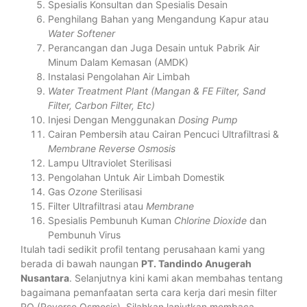
Spesialis Konsultan dan Spesialis Desain
Penghilang Bahan yang Mengandung Kapur atau
Water Softener
Perancangan dan Juga Desain untuk Pabrik Air
Minum Dalam Kemasan (AMDK)
Instalasi Pengolahan Air Limbah
Water Treatment Plant (Mangan & FE Filter, Sand
Filter, Carbon Filter, Etc)
Injesi Dengan Menggunakan
Dosing Pump
Cairan Pembersih atau Cairan Pencuci Ultrafiltrasi &
Membrane Reverse Osmosis
Lampu Ultraviolet Sterilisasi
Pengolahan Untuk Air Limbah Domestik
Gas
Ozone
Sterilisasi
Filter Ultrafiltrasi atau
Membrane
Spesialis Pembunuh Kuman
Chlorine Dioxide
dan
Pembunuh Virus
Itulah tadi sedikit profil tentang perusahaan kami yang
berada di bawah naungan
PT. Tandindo Anugerah
Nusantara
. Selanjutnya kini kami akan membahas tentang
bagaimana pemanfaatan serta cara kerja dari mesin filter
RO (Reverse Osmosis). Silahkan lanjutkan membaca