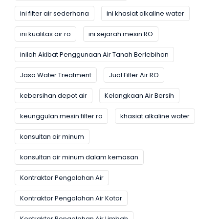
ini filter air sederhana
ini khasiat alkaline water
ini kualitas air ro
ini sejarah mesin RO
inilah Akibat Penggunaan Air Tanah Berlebihan
Jasa Water Treatment
Jual Filter Air RO
kebersihan depot air
Kelangkaan Air Bersih
keunggulan mesin filter ro
khasiat alkaline water
konsultan air minum
konsultan air minum dalam kemasan
Kontraktor Pengolahan Air
Kontraktor Pengolahan Air Kotor
Kontraktor Pengolahan Air Limbah