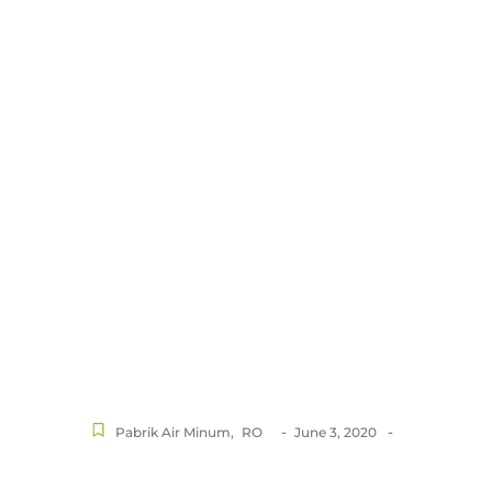
-
-
Pabrik Air Minum
,
RO
June 3, 2020