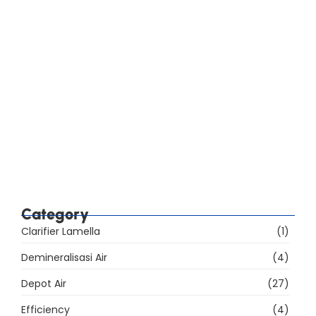
Standar SNI AMDK 2023: Perbedaan Lima Jenis
Air Minum Kemasan
Checklist Audit BPOM Pabrik AMDK: Sarana, Mutu,
Label, dan Iklan
39% Sarana Produksi AMDK Belum Memenuhi
Ketentuan, Apa yang Harus Dibenahi?
Category
Clarifier Lamella
(1)
Demineralisasi Air
(4)
Depot Air
(27)
Efficiency
(4)