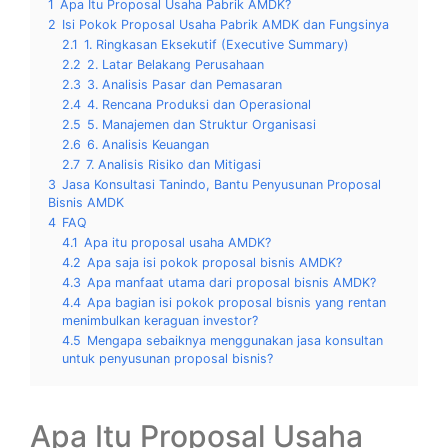
1
Apa Itu Proposal Usaha Pabrik AMDK?
2
Isi Pokok Proposal Usaha Pabrik AMDK dan Fungsinya
2.1
1. Ringkasan Eksekutif (Executive Summary)
2.2
2. Latar Belakang Perusahaan
2.3
3. Analisis Pasar dan Pemasaran
2.4
4. Rencana Produksi dan Operasional
2.5
5. Manajemen dan Struktur Organisasi
2.6
6. Analisis Keuangan
2.7
7. Analisis Risiko dan Mitigasi
3
Jasa Konsultasi Tanindo, Bantu Penyusunan Proposal
Bisnis AMDK
4
FAQ
4.1
Apa itu proposal usaha AMDK?
4.2
Apa saja isi pokok proposal bisnis AMDK?
4.3
Apa manfaat utama dari proposal bisnis AMDK?
4.4
Apa bagian isi pokok proposal bisnis yang rentan
menimbulkan keraguan investor?
4.5
Mengapa sebaiknya menggunakan jasa konsultan
untuk penyusunan proposal bisnis?
Apa Itu Proposal Usaha