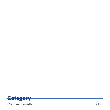
Mesin Reverse Osmosis: Harga, Kapasitas dan
Instalasi
Label Sumber Air pada Kemasan AMDK: Apa
yang Wajib Dicantumkan?
Standar SNI AMDK 2023: Perbedaan Lima Jenis
Air Minum Kemasan
Checklist Audit BPOM Pabrik AMDK: Sarana, Mutu,
Label, dan Iklan
39% Sarana Produksi AMDK Belum Memenuhi
Ketentuan, Apa yang Harus Dibenahi?
Category
Clarifier Lamella
(1)