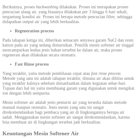
Berikutnya, proses
backwashing
dilakukan. Proses ini merupakan proses
pencucian ulang air, yang biasanya dilakukan per 3 hingga 6 hari sekali,
tergantung kondisi air. Proses ini berupa metode pencucian filter, sehingga
didapatkan output air yang lebih berkualitas.
Regeneration process
Pada tahapan ketiga ini, diberikan semacam senyawa garam NaCl dan resin
kation pada air yang sedang dimurnikan. Pemilik mesin softener air tinggal
mencampurkan kedua jenis bahan tersebut ke dalam air, maka proses
regenerasi akan dilakukan secara otomatis.
Fast Rinse process
Yang terakhir, yaitu metode pembilasan cepat atau
fast rinse process
.
Metode yang satu ini adalah tahapan terakhir, dimana air akan dibilas untuk
yang terakhir kalinya sebelum dimanfaatkan dalam kegiatan sehar-hari.
Tujuan dari hal ini yaitu membuang garam yang digunakan untuk mengikat
ion dengan lebih sempurna.
Mesin softener air adalah jenis pemurni air yang tersedia dalam metode
manual maupun otomatis. Jenis mesin yang satu ini sangat
direkomendasikan bagi pembaca yang air di lingkungannya berupa air
sadah. Menggunakan mesin softener air sangat direkomendasikan, karena
bisa membuat air di lingkungan tersebut jadi berkualitas.
Keuntungan Mesin Softener Air