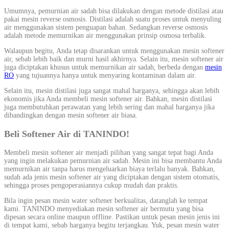
Umumnya, pemurnian air sadah bisa dilakukan dengan metode distilasi atau
pakai mesin reverse osmosis. Distilasi adalah suatu proses untuk menyuling
air menggunakan sistem penguapan bahan. Sedangkan reverse osmosis
adalah metode memurnikan air menggunakan prinsip osmosa terbalik.
Walaupun begitu, Anda tetap disarankan untuk menggunakan mesin softener
air, sebab lebih baik dan murni hasil akhirnya. Selain itu, mesin softener air
juga diciptakan khusus untuk memurnikan air sadah, berbeda dengan
mesin
RO
yang tujuannya hanya untuk menyaring kontaminan dalam air.
Selain itu, mesin distilasi juga sangat mahal harganya, sehingga akan lebih
ekonomis jika Anda membeli mesin softener air. Bahkan, mesin distilasi
juga membutuhkan perawatan yang lebih sering dan mahal harganya jika
dibandingkan dengan mesin softener air biasa.
Beli Softener Air di TANINDO!
Membeli mesin softener air menjadi pilihan yang sangat tepat bagi Anda
yang ingin melakukan pemurnian air sadah. Mesin ini bisa membantu Anda
memurnikan air tanpa harus mengeluarkan biaya terlalu banyak. Bahkan,
sudah ada jenis mesin softener air yang diciptakan dengan sistem otomatis,
sehingga proses pengoperasiannya cukup mudah dan praktis.
Bila ingin pesan mesin water softener berkualitas, datanglah ke tempat
kami. TANINDO menyediakan mesin softener air bermutu yang bisa
dipesan secara online maupun offline. Pastikan untuk pesan mesin jenis ini
di tempat kami, sebab harganya begitu terjangkau. Yuk, pesan mesin water