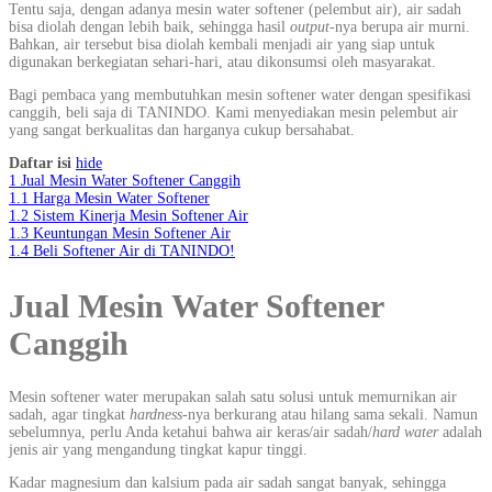
Tentu saja, dengan adanya mesin water softener (pelembut air), air sadah
bisa diolah dengan lebih baik, sehingga hasil
output
-nya berupa air murni.
Bahkan, air tersebut bisa diolah kembali menjadi air yang siap untuk
digunakan berkegiatan sehari-hari, atau dikonsumsi oleh masyarakat.
Bagi pembaca yang membutuhkan mesin softener water dengan spesifikasi
canggih, beli saja di TANINDO. Kami menyediakan mesin pelembut air
yang sangat berkualitas dan harganya cukup bersahabat.
Daftar isi
hide
1
Jual Mesin Water Softener Canggih
1.1
Harga Mesin Water Softener
1.2
Sistem Kinerja Mesin Softener Air
1.3
Keuntungan Mesin Softener Air
1.4
Beli Softener Air di TANINDO!
Jual Mesin Water Softener
Canggih
Mesin softener water merupakan salah satu solusi untuk memurnikan air
sadah, agar tingkat
hardness
-nya berkurang atau hilang sama sekali. Namun
sebelumnya, perlu Anda ketahui bahwa air keras/air sadah/
hard water
adalah
jenis air yang mengandung tingkat kapur tinggi.
Kadar magnesium dan kalsium pada air sadah sangat banyak, sehingga