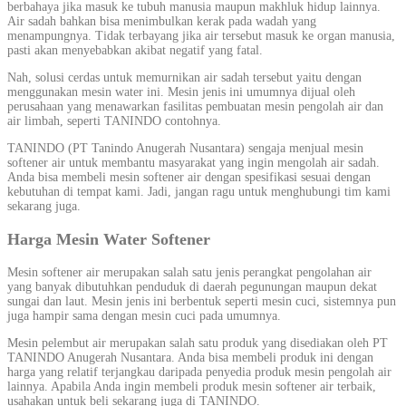
berbahaya jika masuk ke tubuh manusia maupun makhluk hidup lainnya.
Air sadah bahkan bisa menimbulkan kerak pada wadah yang
menampungnya. Tidak terbayang jika air tersebut masuk ke organ manusia,
pasti akan menyebabkan akibat negatif yang fatal.
Nah, solusi cerdas untuk memurnikan air sadah tersebut yaitu dengan
menggunakan mesin water ini. Mesin jenis ini umumnya dijual oleh
perusahaan yang menawarkan fasilitas pembuatan mesin pengolah air dan
air limbah, seperti TANINDO contohnya.
TANINDO (PT Tanindo Anugerah Nusantara) sengaja menjual mesin
softener air untuk membantu masyarakat yang ingin mengolah air sadah.
Anda bisa membeli mesin softener air dengan spesifikasi sesuai dengan
kebutuhan di tempat kami. Jadi, jangan ragu untuk menghubungi tim kami
sekarang juga.
Harga Mesin Water Softener
Mesin softener air merupakan salah satu jenis perangkat pengolahan air
yang banyak dibutuhkan penduduk di daerah pegunungan maupun dekat
sungai dan laut. Mesin jenis ini berbentuk seperti mesin cuci, sistemnya pun
juga hampir sama dengan mesin cuci pada umumnya.
Mesin pelembut air merupakan salah satu produk yang disediakan oleh PT
TANINDO Anugerah Nusantara. Anda bisa membeli produk ini dengan
harga yang relatif terjangkau daripada penyedia produk mesin pengolah air
lainnya. Apabila Anda ingin membeli produk mesin softener air terbaik,
usahakan untuk beli sekarang juga di TANINDO.