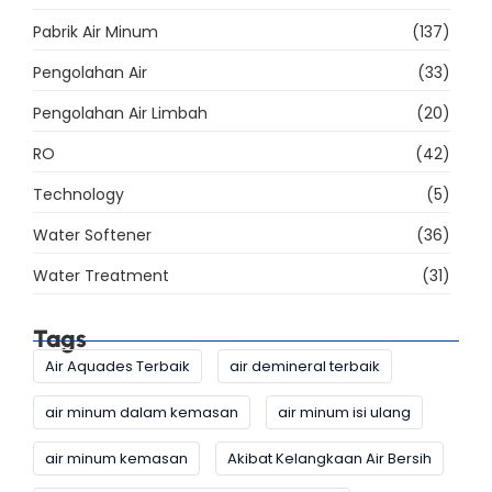
Pabrik Air Minum
(137)
Pengolahan Air
(33)
Pengolahan Air Limbah
(20)
RO
(42)
Technology
(5)
Water Softener
(36)
Water Treatment
(31)
Tags
Air Aquades Terbaik
air demineral terbaik
air minum dalam kemasan
air minum isi ulang
air minum kemasan
Akibat Kelangkaan Air Bersih