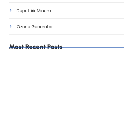
Depot Air Minum
Ozone Generator
Most Recent Posts
Cara Mengurangi Water Loss di Pabrik AMDK agar
Produksi Lebih Efisien