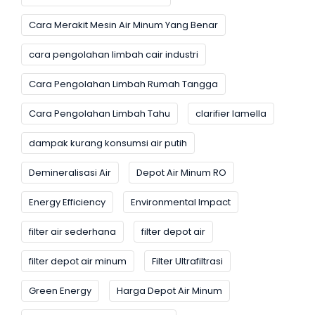
Cara Merakit Mesin Air Minum Yang Benar
cara pengolahan limbah cair industri
Cara Pengolahan Limbah Rumah Tangga
Cara Pengolahan Limbah Tahu
clarifier lamella
dampak kurang konsumsi air putih
Demineralisasi Air
Depot Air Minum RO
Energy Efficiency
Environmental Impact
filter air sederhana
filter depot air
filter depot air minum
Filter Ultrafiltrasi
Green Energy
Harga Depot Air Minum