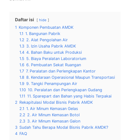
Daftar isi
hide
1
Komponen Pembuatan AMDK
1.1
1. Bangunan Pabrik
1.2
2. Alat Pengolahan Air
1.3
3. Izin Usaha Pabrik AMDK
1.4
4. Bahan Baku untuk Produksi
1.5
5. Biaya Peralatan Laboratorium
1.6
6. Pembuatan Sekat Ruangan
1.7
7. Peralatan dan Perlengkapan Kantor
1.8
8. Kendaraan Operasional Maupun Transportasi
1.9
9. Tangki Penampungan Air
1.10
10. Peralatan dan Perlengkapan Gudang
1.11
11. Sparepart dan Bahan yang Habis Terpakai
2
Rekapitulasi Modal Bisnis Pabrik AMDK
2.1
1. Air Minum Kemasan Gelas
2.2
2. Air Minum Kemasan Botol
2.3
3. Air Minum Kemasan Galon
3
Sudah Tahu Berapa Modal Bisnis Pabrik AMDK?
4
FAQ