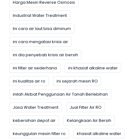
Harga Mesin Reverse Osmosis
Industrial Water Treatment
Ini cara air laut bisa diminum
ini cara mengatasi krisis air
ini dia penyebab krisis air bersih
ini filter air sederhana
ini khasiat alkaline water
ini kualitas air ro
ini sejarah mesin RO
inilah Akibat Penggunaan Air Tanah Berlebihan
Jasa Water Treatment
Jual Filter Air RO
kebersihan depot air
Kelangkaan Air Bersih
keunggulan mesin filter ro
khasiat alkaline water