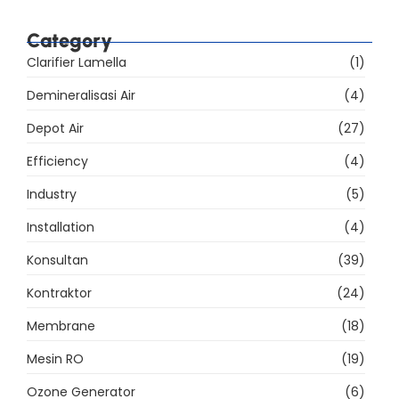
39% Sarana Produksi AMDK Belum Memenuhi
Ketentuan, Apa yang Harus Dibenahi?
Category
Clarifier Lamella
(1)
Demineralisasi Air
(4)
Depot Air
(27)
Efficiency
(4)
Industry
(5)
Installation
(4)
Konsultan
(39)
Kontraktor
(24)
Membrane
(18)
Mesin RO
(19)
Ozone Generator
(6)