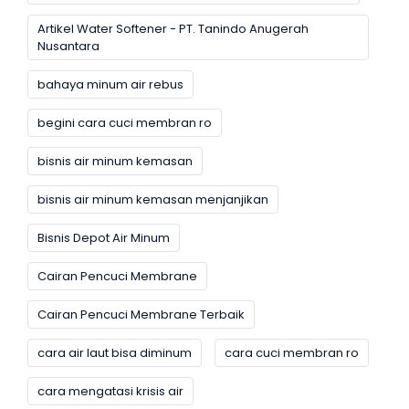
Artikel Water Softener - PT. Tanindo Anugerah
Nusantara
bahaya minum air rebus
begini cara cuci membran ro
bisnis air minum kemasan
bisnis air minum kemasan menjanjikan
Bisnis Depot Air Minum
Cairan Pencuci Membrane
Cairan Pencuci Membrane Terbaik
cara air laut bisa diminum
cara cuci membran ro
cara mengatasi krisis air