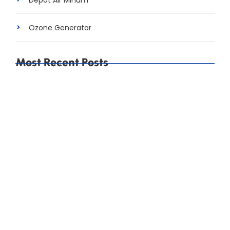
Depot Air Minum
Ozone Generator
Most Recent Posts
Cara Mengurangi Water Loss di Pabrik AMDK agar
Produksi Lebih Efisien
Botol rPET untuk AMDK: Manfaat, Tantangan, dan
Keamanannya
EPR Kemasan AMDK: Kewajiban Produsen
Mengurangi Sampah hingga 2029