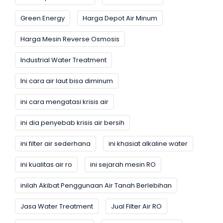
Green Energy
Harga Depot Air Minum
Harga Mesin Reverse Osmosis
Industrial Water Treatment
Ini cara air laut bisa diminum
ini cara mengatasi krisis air
ini dia penyebab krisis air bersih
ini filter air sederhana
ini khasiat alkaline water
ini kualitas air ro
ini sejarah mesin RO
inilah Akibat Penggunaan Air Tanah Berlebihan
Jasa Water Treatment
Jual Filter Air RO