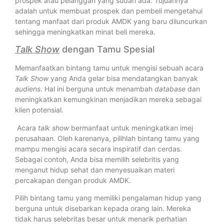
prospek atau pelanggan yang sudah ada. Tujuannya
adalah untuk membuat prospek dan pembeli mengetahui
tentang manfaat dari produk AMDK yang baru diluncurkan
sehingga meningkatkan minat beli mereka.
Talk Show
dengan Tamu Spesial
Memanfaatkan bintang tamu untuk mengisi sebuah acara
Talk Show
yang Anda gelar bisa mendatangkan banyak
audiens
. Hal ini berguna untuk menambah
database
dan
meningkatkan kemungkinan menjadikan mereka sebagai
klien potensial.
Acara
talk show
bermanfaat untuk meningkatkan imej
perusahaan. Oleh karenanya, pilihlah bintang tamu yang
mampu mengisi acara secara inspiratif dan cerdas.
Sebagai contoh, Anda bisa memilih selebritis yang
menganut hidup sehat dan menyesuaikan materi
percakapan dengan produk AMDK.
Pilih bintang tamu yang memiliki pengalaman hidup yang
berguna untuk disebarkan kepada orang lain. Mereka
tidak harus selebritas besar untuk menarik perhatian