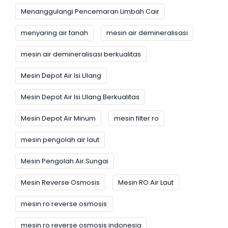
Menanggulangi Pencemaran Limbah Cair
menyaring air tanah
mesin air demineralisasi
mesin air demineralisasi berkualitas
Mesin Depot Air Isi Ulang
Mesin Depot Air Isi Ulang Berkualitas
Mesin Depot Air Minum
mesin filter ro
mesin pengolah air laut
Mesin Pengolah Air Sungai
Mesin Reverse Osmosis
Mesin RO Air Laut
mesin ro reverse osmosis
mesin ro reverse osmosis indonesia