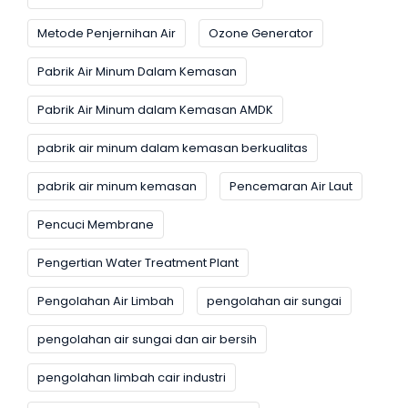
Metode Penjernihan Air
Ozone Generator
Pabrik Air Minum Dalam Kemasan
Pabrik Air Minum dalam Kemasan AMDK
pabrik air minum dalam kemasan berkualitas
pabrik air minum kemasan
Pencemaran Air Laut
Pencuci Membrane
Pengertian Water Treatment Plant
Pengolahan Air Limbah
pengolahan air sungai
pengolahan air sungai dan air bersih
pengolahan limbah cair industri