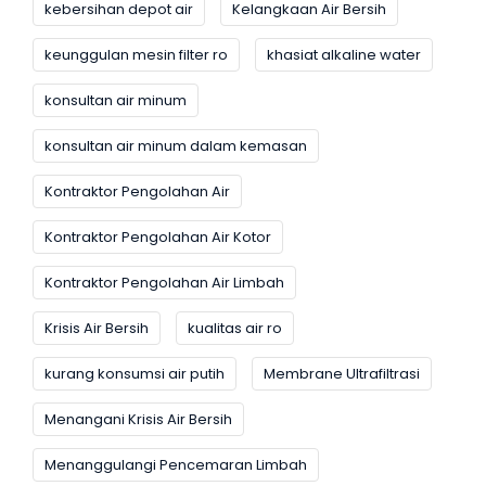
kebersihan depot air
Kelangkaan Air Bersih
keunggulan mesin filter ro
khasiat alkaline water
konsultan air minum
konsultan air minum dalam kemasan
Kontraktor Pengolahan Air
Kontraktor Pengolahan Air Kotor
Kontraktor Pengolahan Air Limbah
Krisis Air Bersih
kualitas air ro
kurang konsumsi air putih
Membrane Ultrafiltrasi
Menangani Krisis Air Bersih
Menanggulangi Pencemaran Limbah